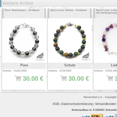
Weitere Artikel
Pure: Rauchquarz - Armband
Spirit Linie: Schutz - Armband
Spirit Linie: Lie
mit Verlängerungs
...
Pure
Schutz
Lie
Artikelnr.: N1192-0000
Artikelnr.: N728-0000
Artikelnr.: N1831-00
30.00 €
30.00 €
Nornenthal e.U. - Copyrigh
AGB
Datenschutzerklärung
Versandkosten
|
|
Seitenaufbau in: 0.028451 Sekunden