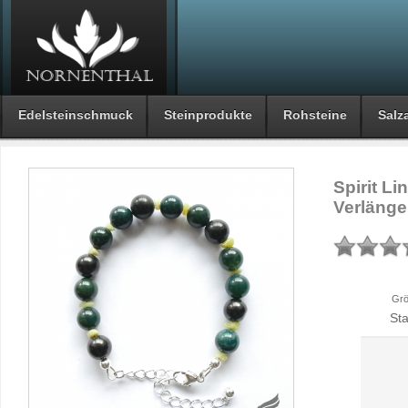
Edelsteinschmuck
Steinprodukte
Rohsteine
Salza
Spirit Li
Verlänge
Grö
St