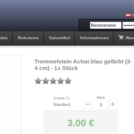
T
ukte
Rohsteine
Salzartikel
Informationen
War
Trommelstein Achat blau gefärbt (3-
4 cm) - 1x Stück
Stück
Grösse
Standard
3.00 €