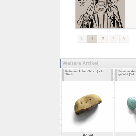
1
2
3
4
5
Weitere Artikel
Rohstein Achat (3-6 cm) - 1x
Trommelstei
Stück
gefärbt (3-4 
Achat