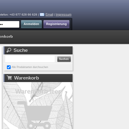
Email
Impressum
elefon: +43 677 628 66 628 |
|
enkorb
Suche
Alle Produktarten durchsuchen
Warenkorb
Warenkorb leer