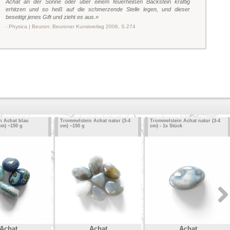
Achat an der Sonne oder über einem feuerheißen Backstein kräftig
erhitzen und so heiß auf die schmerzende Stelle legen, und dieser
beseitigt jenes Gift und zieht es aus.»
- Physica | Beuron: Beuroner Kunstverlag 2006, S.274
n Achat blau
Trommelstein Achat natur (3-4
Trommelstein Achat natur (3-4
cm) ~150 g
cm) ~150 g
cm) - 1x Stück
Achat
Achat
Achat