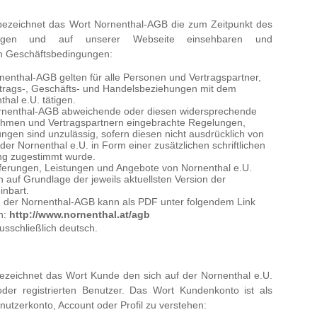
 bezeichnet das Wort Nornenthal-AGB die zum Zeitpunkt des
ültigen und auf unserer Webseite einsehbaren und
n Geschäftsbedingungen:
nenthal-AGB gelten für alle Personen und Vertragspartner,
rtrags-, Geschäfts- und Handelsbeziehungen mit dem
al e.U. tätigen.
ornenthal-AGB abweichende oder diesen widersprechende
hmen und Vertragspartnern eingebrachte Regelungen,
gen sind unzulässig, sofern diesen nicht ausdrücklich von
der Nornenthal e.U. in Form einer zusätzlichen schriftlichen
g zugestimmt wurde.
ferungen, Leistungen und Angebote von Nornenthal e.U.
 auf Grundlage der jeweils aktuellsten Version der
inbart.
on der Nornenthal-AGB kann als PDF unter folgendem Link
n:
http://www.nornenthal.at/agb
usschließlich deutsch.
bezeichnet das Wort Kunde den sich auf der Nornenthal e.U.
oder registrierten Benutzer. Das Wort Kundenkonto ist als
nutzerkonto, Account oder Profil zu verstehen: