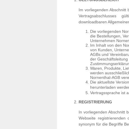
Im vorliegenden Abschnitt
Vertragsabschlusses g
downloadbaren Allgemeine
Die vorliegenden Nor
die Bestellungen, Ve
Unternehmen Nornenth
Im Inhalt von den N
von Kunden, Unterne
AGBs und Vereinbarun
der Geschäftsleitung 
Zustimmungserklärun
Waren, Produkte, Lie
werden ausschließlich
Nornenthal-AGB vere
Die aktuellste Versi
herunterladen werde
Vertragssprache ist a
REGISTRIERUNG
In vorliegenden Abschnitt 
Webseite registrierenden 
synonym für die Begriffe Be