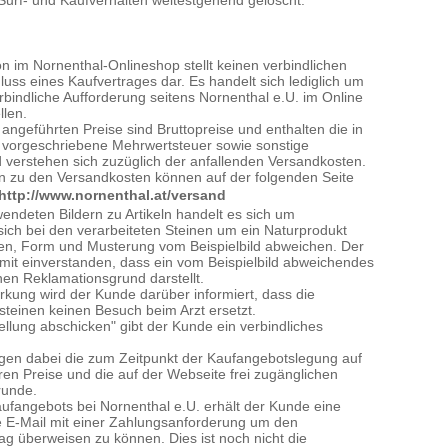
Surf- und Kaufverhalten weitestgehend gelöscht.
n im Nornenthal-Onlineshop stellt keinen verbindlichen
uss eines Kaufvertrages dar. Es handelt sich lediglich um
rbindliche Aufforderung seitens Nornenthal e.U. im Online
len.
angeführten Preise sind Bruttopreise und enthalten die in
h vorgeschriebene Mehrwertsteuer sowie sonstige
d verstehen sich zuzüglich der anfallenden Versandkosten.
n zu den Versandkosten können auf der folgenden Seite
http://www.nornenthal.at/versand
endeten Bildern zu Artikeln handelt es sich um
 sich bei den verarbeiteten Steinen um ein Naturprodukt
en, Form und Musterung vom Beispielbild abweichen. Der
amit einverstanden, dass ein vom Beispielbild abweichendes
nen Reklamationsgrund darstellt.
rkung wird der Kunde darüber informiert, dass die
teinen keinen Besuch beim Arzt ersetzt.
ellung abschicken" gibt der Kunde ein verbindliches
gen dabei die zum Zeitpunkt der Kaufangebotslegung auf
ren Preise und die auf der Webseite frei zugänglichen
runde.
fangebots bei Nornenthal e.U. erhält der Kunde eine
e E-Mail mit einer Zahlungsanforderung um den
ag überweisen zu können. Dies ist noch nicht die