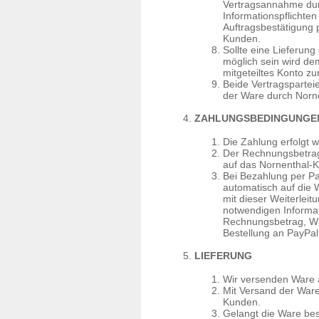
Vertragsannahme durc
Informationspflichten
Auftragsbestätigung 
Kunden.
Sollte eine Lieferung
möglich sein wird d
mitgeteiltes Konto z
Beide Vertragspartei
der Ware durch Norne
ZAHLUNGSBEDINGUNGE
Die Zahlung erfolgt 
Der Rechnungsbetrag
auf das Nornenthal-K
Bei Bezahlung per Pa
automatisch auf die W
mit dieser Weiterlei
notwendigen Informa
Rechnungsbetrag, Wäh
Bestellung an PayPal 
LIEFERUNG
Wir versenden Ware 
Mit Versand der Ware
Kunden.
Gelangt die Ware bes