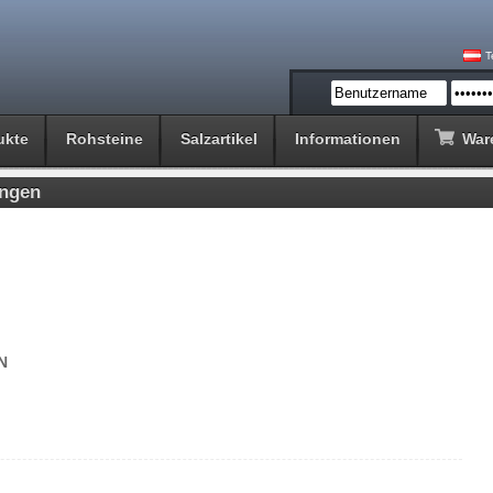
T
ukte
Rohsteine
Salzartikel
Informationen
War
ungen
N