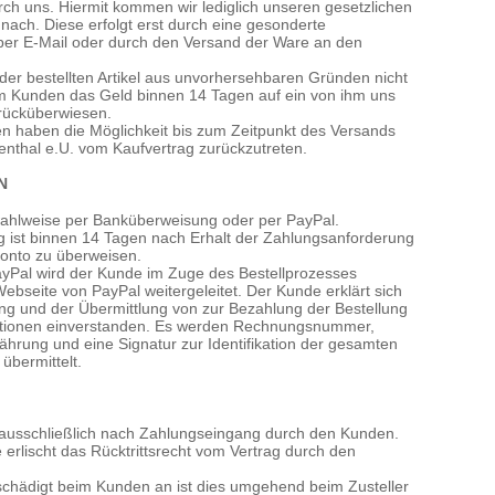
h uns. Hiermit kommen wir lediglich unseren gesetzlichen
 nach. Diese erfolgt erst durch eine gesonderte
per E-Mail oder durch den Versand der Ware an den
 der bestellten Artikel aus unvorhersehbaren Gründen nicht
em Kunden das Geld binnen 14 Tagen auf ein von ihm uns
urücküberwiesen.
en haben die Möglichkeit bis zum Zeitpunkt des Versands
nthal e.U. vom Kaufvertrag zurückzutreten.
N
wahlweise per Banküberweisung oder per PayPal.
 ist binnen 14 Tagen nach Erhalt der Zahlungsanforderung
onto zu überweisen.
yPal wird der Kunde im Zuge des Bestellprozesses
ebseite von PayPal weitergeleitet. Der Kunde erklärt sich
tung und der Übermittlung von zur Bezahlung der Bestellung
tionen einverstanden. Es werden Rechnungsnummer,
rung und eine Signatur zur Identifikation der gesamten
übermittelt.
ausschließlich nach Zahlungseingang durch den Kunden.
 erlischt das Rücktrittsrecht vom Vertrag durch den
chädigt beim Kunden an ist dies umgehend beim Zusteller