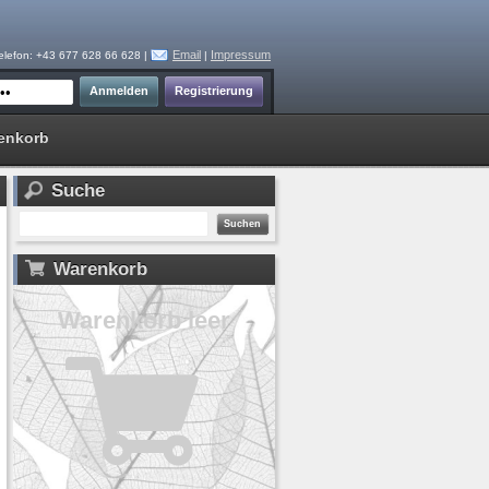
Email
Impressum
elefon: +43 677 628 66 628 |
|
enkorb
Suche
Warenkorb
Warenkorb leer