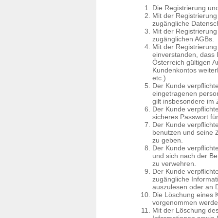
Die Registrierung und
Mit der Registrierung
zugängliche Datensc
Mit der Registrierung
zugänglichen AGBs.
Mit der Registrierun
einverstanden, dass 
Österreich gültigen 
Kundenkontos weiterh
etc.)
Der Kunde verpflichtet
eingetragenen perso
gilt insbesondere i
Der Kunde verpflichte
sicheres Passwort fü
Der Kunde verpflichte
benutzen und seine Z
zu geben.
Der Kunde verpflich
und sich nach der B
zu verwehren.
Der Kunde verpflichte
zugängliche Informat
auszulesen oder an D
Die Löschung eines K
vorgenommen werde
Mit der Löschung d