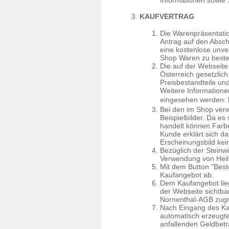
Informationen sowie 
KAUFVERTRAG
Die Warenpräsentatio
Antrag auf den Abschl
eine kostenlose unve
Shop Waren zu bestel
Die auf der Webseite 
Österreich gesetzlic
Preisbestandteile un
Weitere Informatione
eingesehen werden:
Bei den im Shop verw
Beispielbilder. Da es
handelt können Farb
Kunde erklärt sich d
Erscheinungsbild kei
Bezüglich der Steinwi
Verwendung von Heils
Mit dem Button "Best
Kaufangebot ab.
Dem Kaufangebot lie
der Webseite sichtba
Nornenthal-AGB zug
Nach Eingang des Kau
automatisch erzeugt
anfallenden Geldbetr