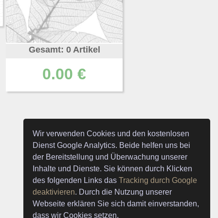
Gesamt: 0 Artikel
0.00 €
Wir verwenden Cookies und den kostenlosen
Dienst Google Analytics. Beide helfen uns bei
der Bereitstellung und Überwachung unserer
Inhalte und Dienste. Sie können durch Klicken
des folgenden Links das
Tracking durch Google
deaktivieren
. Durch die Nutzung unserer
Webseite erklären Sie sich damit einverstanden,
dass wir Cookies setzen.