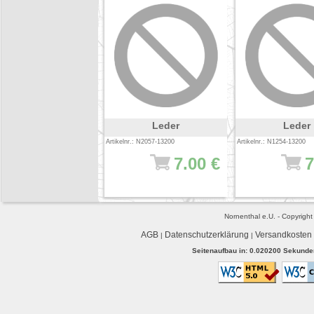
Leder
Leder
Artikelnr.: N2057-13200
Artikelnr.: N1254-13200
7.00 €
7
Nornenthal e.U. - Copyrigh
AGB
Datenschutzerklärung
Versandkosten
|
|
Seitenaufbau in: 0.020200 Sekunden