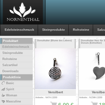
Edelsteinschmuck
Steinprodukte
Rohsteine
Salza
Produktart
Donuthalter (Blume des Lebens)
Donuthalter Herz für 
Donuts (Echtsilber)
Edelsteinschmuck
Steinprodukte
Rohsteine
Salzartikel
Downloads
Produktlinie
Basic
Spirit
Versilbert
Versilbe
Woman
Artikelnr.: N474-13200
Artikelnr.: N1598-13200
Masculine
6.00 €
18