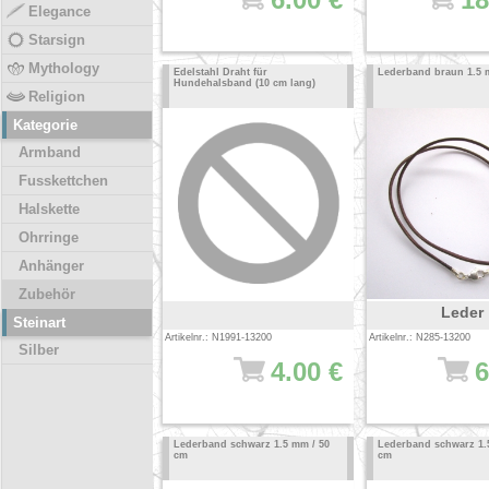
Elegance
Starsign
Mythology
Edelstahl Draht für
Lederband braun 1.5 
Hundehalsband (10 cm lang)
Religion
Kategorie
Armband
Fusskettchen
Halskette
Ohrringe
Anhänger
Zubehör
Leder
Steinart
Artikelnr.: N1991-13200
Artikelnr.: N285-13200
Silber
4.00 €
6
Lederband schwarz 1.5 mm / 50
Lederband schwarz 1.
cm
cm