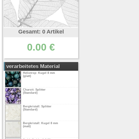
Gesamt: 0 Artikel
0.00 €
verarbeitetes Material
Heliotrop: Kugel 8 mm
(glatt)
Charoit: Splitter
(Standard)
Bergkristall: Splitter
(Standard)
Bergkristall: Kugel 8 mm
(matt)