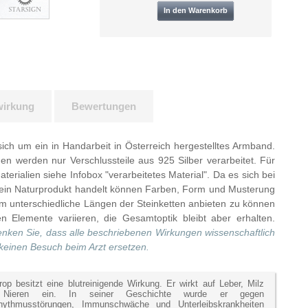
wirkung
Bewertungen
sich um ein in Handarbeit in Österreich hergestelltes Armband.
n werden nur Verschlussteile aus 925 Silber verarbeitet. Für
terialien siehe Infobox "verarbeitetes Material". Da es sich bei
 ein Naturprodukt handelt können Farben, Form und Musterung
m unterschiedliche Längen der Steinketten anbieten zu können
n Elemente variieren, die Gesamtoptik bleibt aber erhalten.
enken Sie, dass alle beschriebenen Wirkungen wissenschaftlich
 keinen Besuch beim Arzt ersetzen.
trop besitzt eine blutreinigende Wirkung. Er wirkt auf Leber, Milz
Nieren ein. In seiner Geschichte wurde er gegen
hythmusstörungen, Immunschwäche und Unterleibskrankheiten