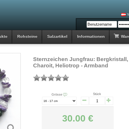
T
ukte
Rohsteine
Salzartikel
Informationen
War
Sternzeichen Jungfrau: Bergkristall,
Charoit, Heliotrop - Armband
Stück
Grösse
30.00 €