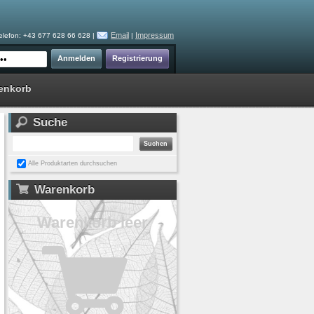
Email
Impressum
elefon: +43 677 628 66 628 |
|
enkorb
Suche
Alle Produktarten durchsuchen
Warenkorb
Warenkorb leer