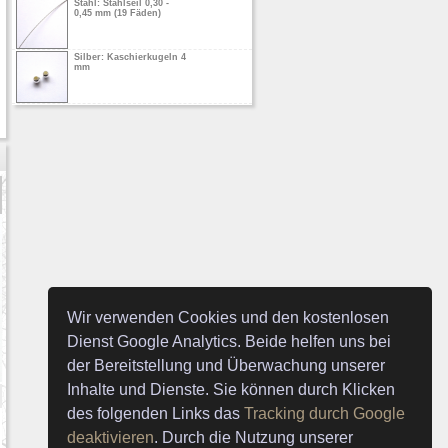
Stahl: Stahlseil 0,30 -
0,45 mm (19 Fäden)
Silber: Kaschierkugeln 4
mm
Silber: Karabiner 11 mm
Silber: Drahtschoner
Silber: Crimpröhrchen
Silber: Bindering 5 mm
Wir verwenden Cookies und den kostenlosen
Dienst Google Analytics. Beide helfen uns bei
der Bereitstellung und Überwachung unserer
Inhalte und Dienste. Sie können durch Klicken
des folgenden Links das
Tracking durch Google
deaktivieren
. Durch die Nutzung unserer