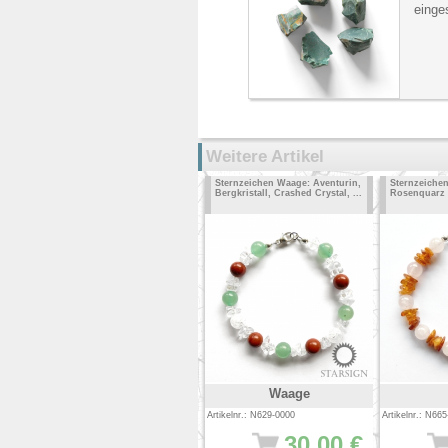
einges
Weitere Artikel
Sternzeichen Waage: Aventurin,
Sternzeichen
Bergkristall, Crashed Crystal, ...
Rosenquarz
Waage
Artikelnr.: N629-0000
Artikelnr.: N66
30.00 €