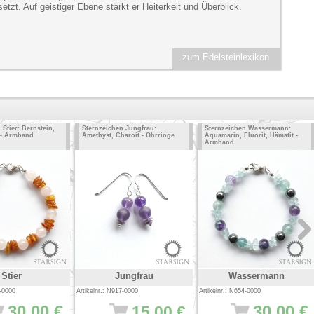
etzt. Auf geistiger Ebene stärkt er Heiterkeit und Überblick.
zum Edelsteinlexikon
 Stier: Bernstein,
Sternzeichen Jungfrau:
Sternzeichen Wassermann:
 - Armband
Amethyst, Charoit - Ohrringe
Aquamarin, Fluorit, Hämatit -
Armband
Stier
Jungfrau
Wassermann
5-0000
Artikelnr.: N917-0000
Artikelnr.: N654-0000
30.00 €
30.00 €
15.00 €