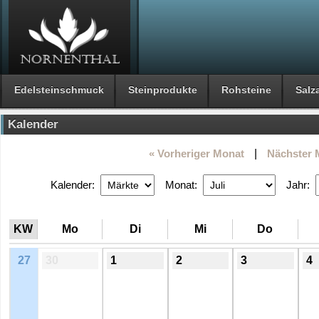
Edelsteinschmuck
Steinprodukte
Rohsteine
Salza
Kalender
« Vorheriger Monat
|
Nächster 
Kalender:
Monat:
Jahr:
KW
Mo
Di
Mi
Do
27
30
1
2
3
4